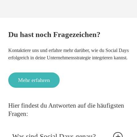
Slide
2
Du hast noch Fragezeichen?
of
4
Kontaktiere uns und erfahre mehr darüber, wie du Social Days
erfolgreich in deine Unternehmensstrategie integrieren kannst.
Mehr erfahren
Hier findest du Antworten auf die häufigsten
Fragen:
Was sind Social Days genau?