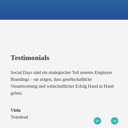
Testimonials
eres Employer
Wenn wir als Team gemeinsam anpacken – im Wald,
he
Schulen oder sozialen Projekten –, entsteht ein Wir-
 Hand in Hand
das kein Workshop je ersetzen könnte!
Steven
Software Engineer