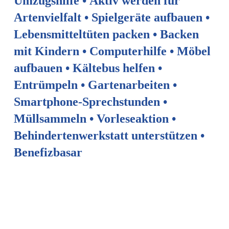
Umzugshilfe
•
Aktiv
werden
für
Artenvielfalt
•
Spielgeräte
aufbauen
•
Lebensmitteltüten
packen
•
Backen
mit
Kindern
•
Computerhilfe
•
Möbel
aufbauen
•
Kältebus
helfen
•
Entrümpeln
•
Gartenarbeiten
•
Smartphone-Sprechstunden
•
Müllsammeln
•
Vorleseaktion
•
Behindertenwerkstatt
unterstützen
•
Benefizbasar